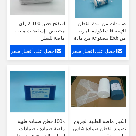
ضمادات من مادة القطن
إسفنج قطن 100 X راي
للإسعافات الأولية المرنة
مخصص ، إسفنجات ماصة
من Eab مصنوعة من مادة
ماصة للبطن
القطن للتضميد الجراحي
احصل على أفضل سعر
احصل على أفضل سعر
الكبار ماصة الطبية الجروح
100٪ قطن ضمادة طبية
تضميد القطن ضمادة شاش
ماصة ضمادة ، ضمادات
ملون معقمة
العناية بالجروح شهادة إدارة