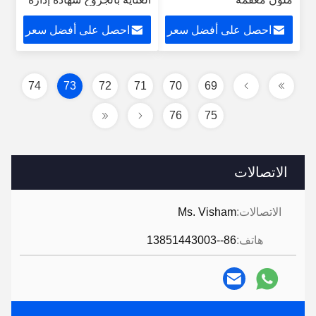
الأغذية والعقاقير
احصل على أفضل سعر
احصل على أفضل سعر
74
73
72
71
70
69
76
75
الاتصالات
الاتصالات:
Ms. Visham
هاتف:
86--13851443003