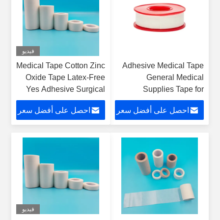
فيديو
Medical Tape Cotton Zinc
Adhesive Medical Tape
Oxide Tape Latex-Free
General Medical
Yes Adhesive Surgical
Supplies Tape for
Tape for General Medical
Effective Muscle
احصل على أفضل سعر
احصل على أفضل سعر
Supplies Waterproof
Protection Solutions
فيديو