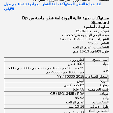
لفة ضمادة القطن المستهلكة ، لفة القطن الجراحية 13-16 مم طول
الألياف
مستهلكات طبية عالية الجودة لفة قطن ماصة من Bp
Standard
معلومات أساسية
نموذج رقم: BSCR007
قيمة الرقم الهيدروجيني: 5.5-7.5
الشهادات: Ce / ISO13485 / FDA
البياض: 85-93
الشخصيات: عديم الرائحة
طول الألياف: 13-16 ملم
اسم المنتج:
قطن رول
مواد:
100٪ قطن
25 جم ، 50 جم ، 100 جم ، 250 جم ، 300 جم ، 500
وزن:
جم ، 1000 جم ، 4000 جم
المعيار الصناعي:
YY / T0330-2015
اللون:
أبيض
رطوبة:
8٪ كحد أقصى
قيمه الحامضيه:
5.5-7.5
شهادة:
CE / ISO13485 / FDA
بياض:
85-93
الشخصيات:
عديم الرائحة
طول الألياف:
13-16 ملم
امتصاص الماء
23 جم / دقيقة