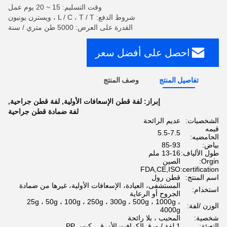
وقت التسليم: 15 ~ 20 يوم عمل
شروط الدفع: L / C ، T / T ، ويسترن يونيون
القدرة على العرض: 5000 طن متري / سنة
احصل على أفضل سعر
تفاصيل المنتج
وصف المنتج
إبراز:
لفة قطن الإسعافات الأولية
,
لفة قطن جراحية
,
لفة ضمادة قطن جراحية
الشخصيات:
عديم الرائحة
قيمه
5.5-7.5
الحامضيه:
بياض:
85-93
طول الألياف:
13-16 ملم
Orgin:
الصين
FDA,CE,ISO
certification:
اسم المنتج:
قطن رول
المستشفى، العيادة، الإسعافات الأولية، غيرها من ضمادة
استخدام:
الجروح أو الرعاية
25g ، 50g ، 100g ، 250g ، 300g ، 500g ، 1000g ،
الوزن /لفة:
4000g
شخصية:
المحبب ، بلا رائحة
التعبئة:
1 لفة / ورق الكرافت الأزرق ، كيس PP