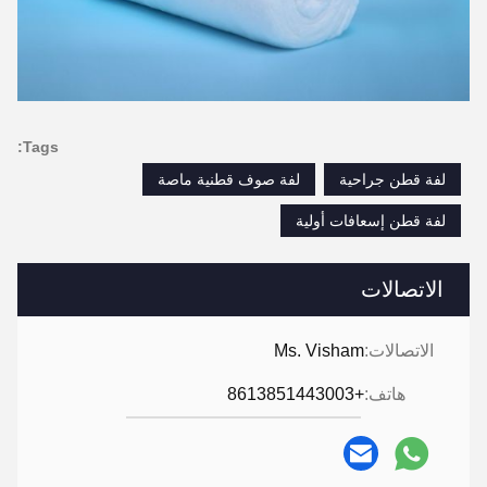
Tags:
لفة قطن جراحية
لفة صوف قطنية ماصة
لفة قطن إسعافات أولية
الاتصالات
الاتصالات:
Ms. Visham
هاتف:
+8613851443003