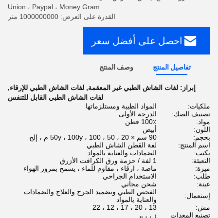
Union ، Paypal ، Money Gram
القدرة على العرض: 1000000000 متر
احصل على أفضل سعر
تفاصيل المنتج
وصف المنتج
إبراز:
لفات الشاش الطبي غير المعقمة
,
لفات الشاش الطبي للإرقاء
,
لفات الشاش الطبي القابل للتنفس
ملكيات:
المواد الطبية ومستلزماتها
تصنيف الصك:
الدرجة الأولى
مواد:
100٪ قطن
اللون:
أبيض
بحجم:
90 سم × 20 ، 50 ، 50y ، 100y ، 100 م ، إلخ
اسم المنتج:
لفة القطن الشاش الطبي
يكتب:
الضمادات والعناية بالمواد
التعبئة:
1 لفة / حزمة ورق الكرافت الأزرق
ميزة:
ماصة ، ارقاء ، مقاوم للماء ، يسمح بمرور الهواء
طلب:
الاستخدام الجراحي
عينة:
شحن مجاني
الفحص الطبي وتضميد الجرح والعلاج والضمادات
إستعمال:
والعناية بالمواد
مش:
13 ، 20 ، 17 ، 12 ، 22
تصنيع المعدات