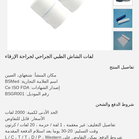
لفات الشاش الطبي الجراحي لجراحة الإرقاء
تفاصيل المنتج
مكان المنشأ: شنغهاي، الصين
اسم العلامة التجارية: BSMed
إصدار الشهادات: Ce ISO FDA
رقم الموديل: BSGR001
شروط الدفع والشحن
الحد الأدنى لكمية: 2000 لفات
الأسعار: قابل للتفاوض
تفاصيل التغليف: غير معقمة ، 1 لفة / حزمة ، 20 لفات / كرتون
وقت التسليم: 20-30 يوما بعد استلام الدفعة المقدمة
شروط الدفع: يمكن التفاوض على L / C ، T / T ، D / P ، Western