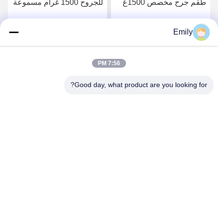
طقم جرح مخصص 1500غ
للجروح 1500 غرام مسموعة
غرام غاز امتصاص لفة طبي
غاز رول طبي قطن مبيض
قطن مبيض مطهر 90 سم
مطهر 90 سم
Emily
احصل على أفضل سعر
احصل على أفضل سعر
7:56 PM
Good day, what product are you looking for?
Lianyungang Baishun Medical Treatment
Articles Co.,Ltd.
sales@surgical-dressing.com
86--13851443003
رقم 617 بلدة بايلو، بلد غوانان، مدينة ليانيونغانغ، الصين.