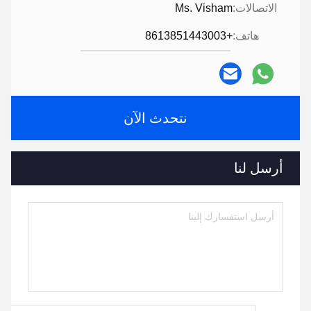
الاتصالات:
Ms. Visham
هاتف:
+8613851443003
نتحدث الآن
أرسل لنا