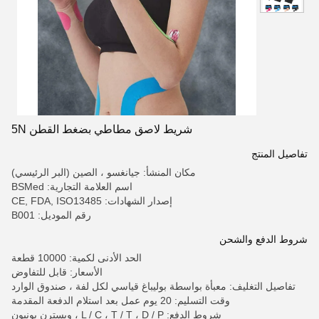
شريط لاصق مطاطي بضغط القطن 5N
تفاصيل المنتج
مكان المنشأ: جيانغسو ، الصين (البر الرئيسي)
اسم العلامة التجارية: BSMed
إصدار الشهادات: CE, FDA, ISO13485
رقم الموديل: B001
شروط الدفع والشحن
الحد الأدنى لكمية: 10000 قطعة
الأسعار: قابل للتفاوض
تفاصيل التغليف: معبأة بواسطة بوليباغ قياسي لكل لفة ، صندوق الوارد
وقت التسليم: 20 يوم عمل بعد استلام الدفعة المقدمة
شروط الدفع: L / C ، T / T ، D / P ، ويسترن يونيون