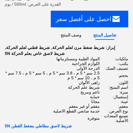
القدرة على العرض: 500mt / يوم
احصل على أفضل سعر
تفاصيل المنتج
وصف المنتج
إبراز:
شريط ضغط مرن لعلم الحركة
,
شريط قطني لعلم الحركة
,
شريط لاصق خاص بعلم الحركة 5N
ملكيات:
المواد الطبية ومستلزماتها
يكتب:
اللوازم الجراحية
تصنيف الصك:
الدرجة الأولى
2.5 سم * 5 م ، 3.8 سم * 5 م ، 5 سم * 5 م ، 7.5 سم *
بحجم:
5 م ، 10 سم * 5 م
اللون:
زاهى الألوان
اسم المنتج:
شريط علم الحركة
ميزة:
ناعم ومريح
إستعمال:
حماية
عينة:
مجانا
معقم:
معقم أو غير معقم
نوع العرض:
خدمة صانعي القطع الاصلية
تصنيع المعدات
متوفرة
الأصلية:
شريط لاصق مطاطي بضغط القطن 5N