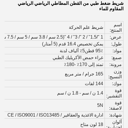
شريط ضغط طبي من القطن المطاطي الرياضي الرياضي
المقاوم للماء
اسم
شريط علم الحركة
المنتج:
عرض:
1 "/1.5" / 2 "/ 3" / 4 "(2.5 سم / 3.8 سم / 5 سم / 7.5 سم / 10 سم)
طول:
يمكن تخصيص 16.4 قدم (5 أمتار)
مواد:
95٪ قطن5٪ ألياف لدنة
صمغ:
غراء حمض الأكريليك الطبي
مرونة:
تمتد إلى 170٪ -180٪
وزن
165 جرام / متر مربع
النسيج:
موك:
144 لفات
قوة
1.4 ن / سم - 1.8 ن / سم
التقشير:
قوة
5N
لاصقة:
شهادة:
ادارة الاغذية والعقاقير / CE / ISO9001 / ISO13485
ألوان
18 لون متاح
اختيارية: