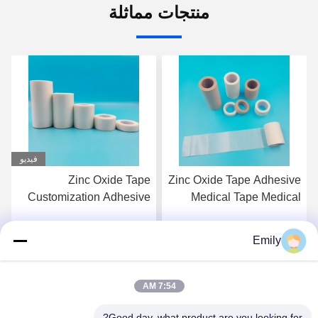
منتجات مماثلة
فيديو
Zinc Oxide Tape Latex-
Zinc Oxide Tape
Free White Zinc Oxide For
Customization Adhesive
Products Adhesive
Surgical Tape Class I
Surgical Tape 3M Tape
Instrument Classification
Emily
احصل على أفضل سعر
احصل على أفضل سعر
Not Waterproof
7:54 AM
Good day, what product are you looking for?