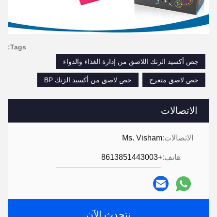
Tags:
جص أكسيد الزنك اللاصق من إدارة الغذاء والدواء
جص لاصق متعرج
جص لاصق من أكسيد الزنك BP
الاتصالات
الاتصالات:
Ms. Visham
هاتف:
+8613851443003
نتحدث الآن