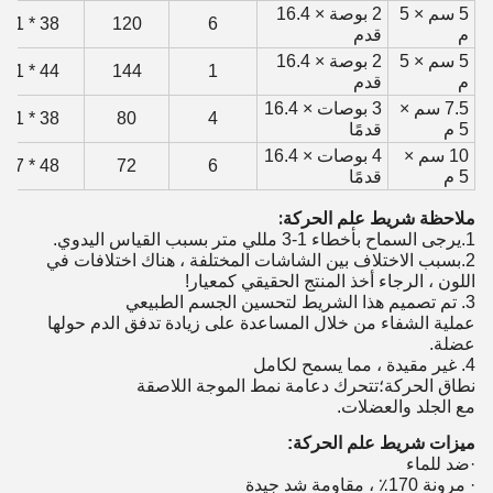
5 سم × 5
2 بوصة × 16.4
38 * 31 * 34
120
6
م
قدم
5 سم × 5
2 بوصة × 16.4
44 * 31 * 33
144
1
م
قدم
7.5 سم ×
3 بوصات × 16.4
38 * 31 * 34
80
4
5 م
قدمًا
10 سم ×
4 بوصات × 16.4
48 * 37 * 39
72
6
5 م
قدمًا
ملاحظة شريط علم الحركة:
1.يرجى السماح بأخطاء 1-3 مللي متر بسبب القياس اليدوي.
2.بسبب الاختلاف بين الشاشات المختلفة ، هناك اختلافات في
اللون ، الرجاء أخذ المنتج الحقيقي كمعيار!
3. تم تصميم هذا الشريط لتحسين الجسم الطبيعي
عملية الشفاء من خلال المساعدة على زيادة تدفق الدم حولها
عضلة.
4. غير مقيدة ، مما يسمح لكامل
نطاق الحركة؛تتحرك دعامة نمط الموجة اللاصقة
مع الجلد والعضلات.
ميزات شريط علم الحركة:
·ضد للماء
· مرونة 170٪ ، مقاومة شد جيدة