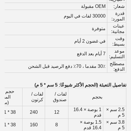
شعار:
OEM مقبولة
قدرة
30000 لفات في اليوم
المورد:
عينات
متوفرة
مجانية:
وقت
في غضون 2 أيام
بسيط:
موعد
7 أيام بعد الدفع
التسليم:
مصطلح
30٪ مقدما ، 70٪ دفع الرصيد قبل الشحن
الدفع:
تفاصيل التعبئة (الحجم الأكثر شيوعًا: 5 سم * 5 م)
حجم الو
لفات /
لفات /
بحجم
المقو
صندوق
كرتون
(سم)
2.5 سم ×
1 بوصة × 16.4
38 * 31 * 34
240
12
5 م
قدم
3.8 سم ×
1.5 بوصة ×
38 * 31 * 34
160
8
5 م
16.4 قدم