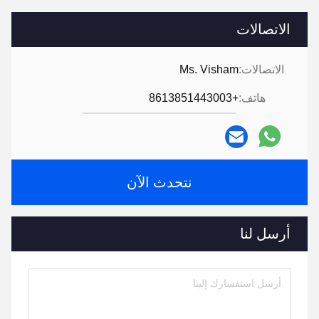
الاتصالات
الاتصالات:
Ms. Visham
هاتف:
+8613851443003
نتحدث الآن
أرسل لنا