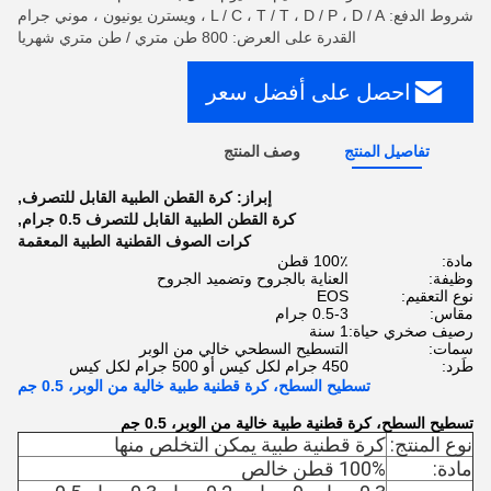
شروط الدفع: L / C ، T / T ، D / P ، D / A ، ويسترن يونيون ، موني جرام
القدرة على العرض: 800 طن متري / طن متري شهريا
احصل على أفضل سعر
تفاصيل المنتج
وصف المنتج
إبراز:
كرة القطن الطبية القابل للتصرف
,
كرة القطن الطبية القابل للتصرف 0.5 جرام
,
كرات الصوف القطنية الطبية المعقمة
مادة:
100٪ قطن
وظيفة:
العناية بالجروح وتضميد الجروح
نوع التعقيم:
EOS
مقاس:
0.5-3 جرام
رصيف صخري حياة:
1 سنة
سمات:
التسطيح السطحي خالي من الوبر
طَرد:
450 جرام لكل كيس أو 500 جرام لكل كيس
تسطيح السطح، كرة قطنية طبية خالية من الوبر، 0.5 جم
تسطيح السطح، كرة قطنية طبية خالية من الوبر، 0.5 جم
نوع المنتج:
كرة قطنية طبية يمكن التخلص منها
مادة:
100% قطن خالص