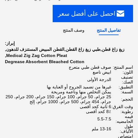
احصل على أفضل سعر
تفاصيل المنتج
وصف المنتج
إبراز:
زيغ زاغ قطن,طبي زيغ زاغ القطن,القطن المبيض المستنزف للدهون
,
,
Medical Zig Zag Cotton Pleat
Degrease Absorbent Bleached Cotton
اسم المنتج:
صوف قطن طبي متعرج
اللون:
ابيض ناصع
تصنيف
الدرجة الأولى
الصك:
التطبيق:
غيرها من تضميد الجروح أو العناية بها
السمة:
يمكن التخلص منها وناعمة ومريحة
25 جرام، 50 جرام، 100 جرام، 150 جرام، 200 جرام، 250
الحجم:
جرام، 454 جرام، 500 جرام، 1000 جرام، إلخ
وقت الغرق:
6 ثانية كحد أقصى
رطوبة:
8٪ كحد أقصى
قيمه
5.5-7.5
الحامضيه:
طول
13-16 ملم
الألياف:
امتصاص