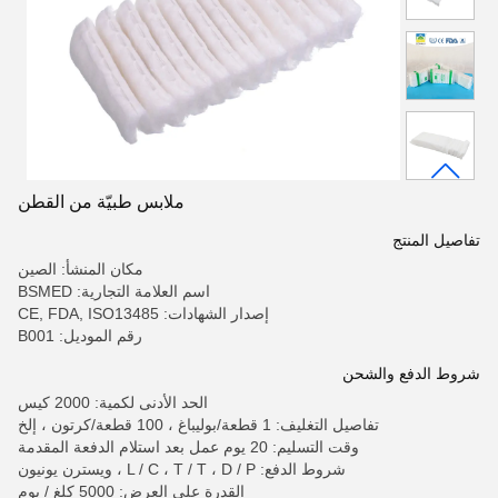
ملابس طبيّة من القطن
تفاصيل المنتج
مكان المنشأ: الصين
اسم العلامة التجارية: BSMED
إصدار الشهادات: CE, FDA, ISO13485
رقم الموديل: B001
شروط الدفع والشحن
الحد الأدنى لكمية: 2000 كيس
تفاصيل التغليف: 1 قطعة/بوليباغ ، 100 قطعة/كرتون ، إلخ
وقت التسليم: 20 يوم عمل بعد استلام الدفعة المقدمة
شروط الدفع: L / C ، T / T ، D / P ، ويسترن يونيون
القدرة على العرض: 5000 كلغ / يوم