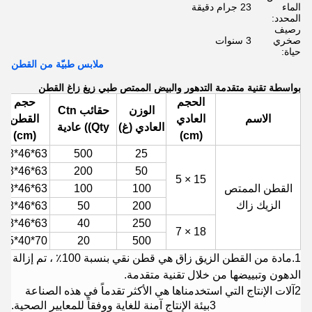
الماء
23 جرام دقيقة
المحدد:
رصيف
صخري
3 سنوات
حياة:
ملابس طبيّة من القطن
بواسطة تقنية متقدمة التدهور والبيض الممتص طبي زيغ زاغ القطن
الحجم
حجم
الوزن
حقائب Ctn
الاسم
العادي
القطن
العادي (غ)
Qty)) عادية
(cm)
(cm)
63*46*48
500
25
63*46*48
200
50
15 × 5
القطن الممتص
100
100
63*46*48
الزيك زاك
63*46*48
50
200
63*46*48
40
250
18 × 7
70*40*45
20
500
1.
مادة من القطن الزيق زاق هي قطن نقي بنسبة 100٪ ، تم إزالة
الدهون وتبييضها من خلال تقنية متقدمة.
2آلات الإنتاج التي استخدمناها هي الأكثر تقدماً في هذه الصناعة
3بيئة الإنتاج آمنة للغاية ووفقاً للمعايير الصحية.