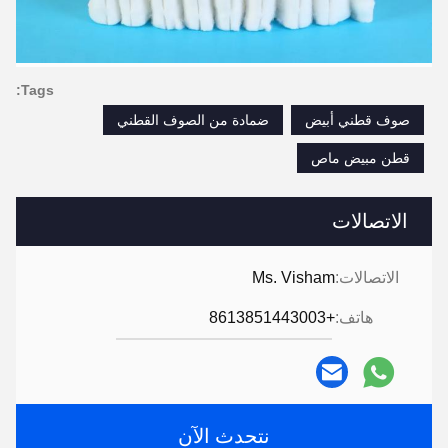
Tags:
صوف قطني أبيض
ضمادة من الصوف القطني
قطن مبيض ماص
الاتصالات
الاتصالات:
Ms. Visham
هاتف:
+8613851443003
نتحدث الآن