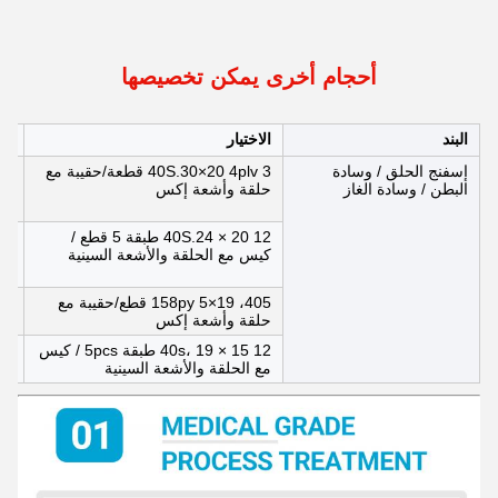
أحجام أخرى يمكن تخصيصها
البند
الاختيار
ال
إسفنج الحلق / وسادة
40S.30×20 4plv 3 قطعة/حقيبة مع
البطن / وسادة الغاز
حلقة وأشعة إكس
سم
غي
40S.24 × 20 12 طبقة 5 قطع /
كيس مع الحلقة والأشعة السينية
سم
غس
405، 19×158py 5 قطع/حقيبة مع
حلقة وأشعة إكس
سم
40s، 19 × 15 12 طبقة 5pcs / كيس
مع الحلقة والأشعة السينية
سم