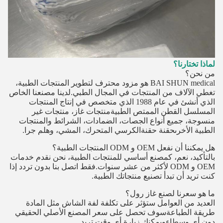
لماذا تختارنا؟
من نحن؟
BAI SHUN medical هو مزود محترف لتطوير المنتجات الطبية،
تغطي الآلاف من المنتجات في المجال الطبي.لدينا مصنعنا الخاص
الذي أنشئ في عام 1988 الذي متخصص في إنتاج المنتجات
المسلسل القطن الممتص الطبيةمنتجات غاز، منتجات غير
منسوجة، جميع أنواع الجصات، الضمادات، الشرائط والمنتجات
الطبية الأخرىحقنة حقنةالكرسي المتحرك، المشي، وهلم جرا.
هل يمكننا أن نفعل OEM و ODM المنتجات الطبية؟
بالتأكيد، نعم، كمصنع أساسي للمنتجات الطبية، نحن نقدم خدمات
OEM و ODM لأكثر من عشر سنوات.فقط اتصل بنا بدون تردد إذا
كنت تريد أن تبدأ تصنيع منتجاتك الطبية.
ما هو سعرنا لصنع غاز رول؟
العديد من العوامل ستؤثر على تكلفة لفة الشاش مثل المادة
طريقة الطباعةسوف تحصل على سعر المصنع الأصلي الحقيقي
دون أي وسطاءويمكنك زيارة أي وقت تريد.