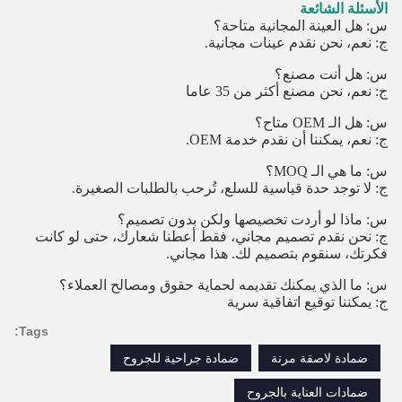
الأسئلة الشائعة
س: هل العينة المجانية متاحة؟
ج: نعم، نحن نقدم عينات مجانية.
س: هل أنت مصنع؟
ج: نعم، نحن مصنع أكثر من 35 عاما
س: هل الـ OEM متاح؟
ج: نعم، يمكننا أن نقدم خدمة OEM.
س: ما هي الـ MOQ؟
ج: لا توجد حدة قياسية للسلع، تُرحب بالطلبات الصغيرة.
س: ماذا لو أردت تخصيصها ولكن بدون تصميم؟
ج: نحن نقدم تصميم مجاني، فقط أعطنا شعارك، حتى لو كانت
فكرتك، سنقوم بتصميم لك. هذا مجاني.
س: ما الذي يمكنك تقديمه لحماية حقوق ومصالح العملاء؟
ج: يمكننا توقيع اتفاقية سرية
Tags:
ضمادة لاصقة مرنة
ضمادة جراحية للجروح
ضمادات العناية بالجروح