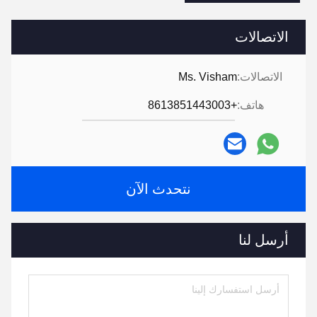
الاتصالات
الاتصالات:
Ms. Visham
هاتف:
+8613851443003
نتحدث الآن
أرسل لنا