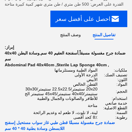
القدرة على العرض: 500 طن متري / طن متري شهر كمية كبيرة متاحة
احصل على أفضل سعر
تفاصيل المنتج
وصف المنتج
إبراز:
ضمادة جرح مغسولة مسبقاً,أسفنجة العقيم 40 سم,وسادة البطن 40x40
سم
Abdominal Pad 40x40cm
,
Sterile Lap Sponge 40cm
,
ملكيات:
المواد الطبية ومستلزماتها
تصنيف الصك:
الدرجة الأولى
اللون:
الأبيض
المواد:
القطن الخالص
20x20 سنتيمتر/22.5x22.5 سنتيمتر/30x30
الحجم:
سنتيمتر/40x40 سنتيمتر/45x45 سنتيمتر الخ
استخدام:
للأظافر والصالونات والجمال والطبية
خدمة صانعي
متاحة
القطع الاصلية:
السمة:
لينة، لا تلوث، لا طعم له وعديم الرائحة
رطوبة:
8٪ كحد أقصى
ضمادة جرح مغسولة مسبقًا قطن طبي غاز سواب مستحيل إسفنج
اللابسطن وسادة بطنية 40 * 40 سم