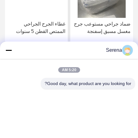
ضماد جراحي مستوعب جرح
غطاء الجرح الجراحي
مغسل مسبق إسفنجة
الممتص القطن 5 سنوات
الحوض للعمليات الجراحية
مدة الصلاحية الجرح الطبي
والتعقيم في المستشفى
الممتص ومبيض لحماية
Serena
احصل على أفضل سعر
احصل على أفضل سعر
الجروح الفعالة
5:20 AM
Good day, what product are you looking for?
Lianyungang Baishun Medical Treatment
Articles Co.,Ltd.
sales@surgical-dressing.com
86--13851443003