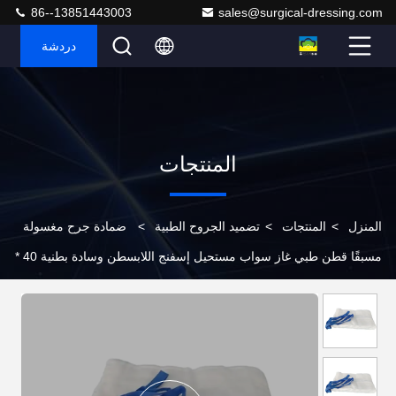
86--13851443003
sales@surgical-dressing.com
دردشة
المنتجات
المنزل
>
المنتجات
>
تضميد الجروح الطبية
>
ضمادة جرح مغسولة
مسبقًا قطن طبي غاز سواب مستحيل إسفنج اللابسطن وسادة بطنية 40 *
40 سم