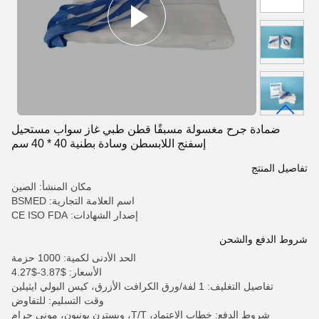
ضمادة جرح مغسولة مسبقًا قطن طبي غاز سواب مستحيل
إسفنج اللابسطن وسادة بطنية 40 * 40 سم
تفاصيل المنتج
مكان المنشأ: الصين
اسم العلامة التجارية: BSMED
إصدار الشهادات: CE ISO FDA
شروط الدفع والشحن
الحد الأدنى لكمية: 1000 حزمة
الأسعار: $3.87-$4.27
تفاصيل التغليف: 1 لفة/ورق الكرافت الأزرق، كيس البولي ايثيلين
وقت التسليم: للتفاوض
شروط الدفع: خطاب الاعتماد، T/T، ويسترن يونيون، موني جرام