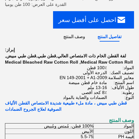
القدرة على العرض: 100 طن يوميا
احصل على أفضل سعر
تفاصيل المنتج
وصف المنتج
إبراز:
لفة القطن الخام ذات الامتصاص العالي,قطن طبي,قطن طبي مبيض
,
Medical Bleached Raw Cotton Roll
,
Medical Raw Cotton Roll
المواد:
100٪ قطن
تصنيف الصك:
الدرجة الأولى
معايير السلامة:
EN 149-2001 + A1-2009
اسم المنتج:
مادة خام قطن مبيضة
طول الألياف:
13-16 ملم
رطوبة:
8٪ كحد أقصى
النوع:
الضمادات والعناية بالمواد
قطن طبي مبيض ، مادة ملء طبيعية شديدة الامتصاص القطن الألياف
الصوفية لعلاج الجروح الضمادات
وصف المنتج
المواد
100% قطن، مُمتص ومُبيض
اللون
الأبيض
قيمة PH
5.5-75