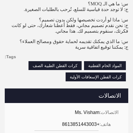
س: ما هي الـ MOQ؟
ج: لا توجد حدة قياسية للسلع، تُرحب بالطلبات الصغيرة.
س: ماذا لو أردت تخصيصها ولكن بدون تصميم؟
ج: نحن نقدم تصميم مجاني، فقط أعطنا شعارك، حتى لو كانت
فكرتك، سنقوم بتصميم لك. هذا مجاني.
س: ما الذي يمكنك تقديمه لحماية حقوق ومصالح العملاء؟
ج: يمكننا توقيع اتفاقية سرية
Tags:
المواد الخام القطنية
كرات القطن الطبية الصف
كرات القطن الإسعافات الأولية
الاتصالات
الاتصالات:
Ms. Visham
هاتف:
+8613851443003