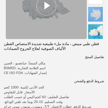
قطن طبي مبيض ، مادة ملء طبيعية شديدة الامتصاص القطن
الألياف الصوفية لعلاج الجروح الضمادات
تفاصيل المنتج
مكان المنشأ: جيانغسو ، الصين
اسم العلامة التجارية: BSMED
إصدار الشهادات: CE ISO FDA
شروط الدفع والشحن
الحد الأدنى لكمية: 1000 كجم
الأسعار: قابل للتفاوض
تفاصيل التغليف: 60 كجم/كيس أو حسب الطلب
وقت التسليم: 15-25 يوما بعد تلقي الودائع.
شروط الدفع: خطاب الاعتماد، T/T، ويسترن يونيون، موني جرام