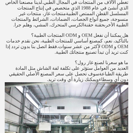
تغطي الآلاف من المنتجات في المجال الطبي.لدينا مصنعنا الخاص
الذي أنشئ في عام 1988 الذي متخصص في إنتاج المنتجات
المسلسل القطن الممتص الطبيةمنتجات غاز، منتجات غير
منسوجة، جميع أنواع الجصات، الضمادات، الشرائط والمنتجات
الطبية الأخرىحقنة حقنةالكرسي المتحرك، المشي، وهلم جرا.
هل يمكننا أن نفعل OEM و ODM المنتجات الطبية؟
بالتأكيد، نعم، كمصنع أساسي للمنتجات الطبية، نحن نقدم خدمات
OEM و ODM لأكثر من عشر سنوات.فقط اتصل بنا بدون تردد إذا
كنت تريد أن تبدأ تصنيع منتجاتك الطبية.
ما هو سعرنا لصنع غاز رول؟
العديد من العوامل ستؤثر على تكلفة لفة الشاش مثل المادة
طريقة الطباعةسوف تحصل على سعر المصنع الأصلي الحقيقي
دون أي وسطاءويمكنك زيارة أي وقت تريد.