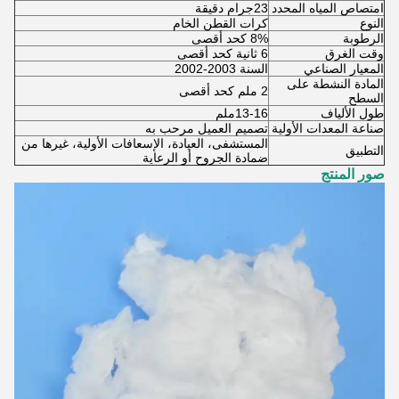
امتصاص المياه المحدد
23جرام دقيقة
النوع
كرات القطن الخام
الرطوبة
8% كحد أقصى
وقت الغرق
6 ثانية كحد أقصى
المعيار الصناعي
السنة 2003-2002
المادة النشطة على
2 ملم كحد أقصى
السطح
طول الألياف
13-16ملم
صناعة المعدات الأولية
تصميم العميل مرحب به
المستشفى، العيادة، الإسعافات الأولية، غيرها من
التطبيق
ضمادة الجروح أو الرعاية
صور المنتج