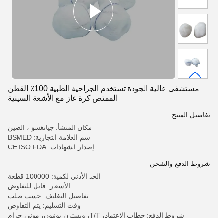
مستشفى عالية الجودة تستخدم الجراحية الطبية 100٪ القطن
الممتص كرة غاز مع الأشعة السينية
تفاصيل المنتج
مكان المنشأ: جيانغسو ، الصين
اسم العلامة التجارية: BSMED
إصدار الشهادات: CE ISO FDA
شروط الدفع والشحن
الحد الأدنى لكمية: 100000 قطعة
الأسعار: قابل للتفاوض
تفاصيل التغليف: حسب طلب
وقت التسليم: يتم التفاوض
شروط الدفع: خطاب الاعتماد، T/T، ويسترن يونيون، موني جرام