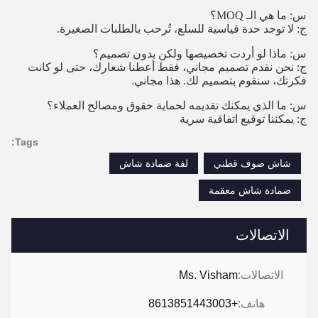
س: ما هي الـ MOQ؟
ج: لا توجد حدة قياسية للسلع، تُرحب بالطلبات الصغيرة.
س: ماذا لو أردت تخصيصها ولكن بدون تصميم؟
ج: نحن نقدم تصميم مجاني، فقط أعطنا شعارك، حتى لو كانت
فكرتك، سنقوم بتصميم لك. هذا مجاني.
س: ما الذي يمكنك تقديمه لحماية حقوق ومصالح العملاء؟
ج: يمكننا توقيع اتفاقية سرية
Tags:
شاش صوف قطني
لفة ضمادة شاش
ضمادة شاش معقمة
الاتصالات
الاتصالات:
Ms. Visham
هاتف:
+8613851443003