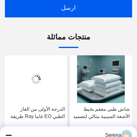
ارسل
منتجات مماثلة
شاش طبي معقم بخيط
الدرجة الأولى من الغاز
الأشعة السينية مثالي لتضميد
الطبي EO غاما Ray طريقة
الجروح الجراحية والاستخدام
معقمة طقم جراحي
الطبي في المؤسسات
مستوعب لعلاج الجروح
Serena