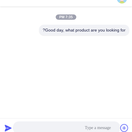
احصل على أفضل سعر
احصل على أفضل سعر
الصحية
الطبية المهنية
7:35 PM
Good day, what product are you looking for?
Lianyungang Baishun Medical Treatment
Articles Co.,Ltd.
sales@surgical-dressing.com
86--13851443003
رقم 617 بلدة بايلو، بلد غوانان، مدينة ليانيونغانغ، الصين.
الصين جودة جيدة قطن رول المورد. حقوق الطبع والنشر © 2018-
2026 Lianyungang Baishun Medical Treatment Articles
Co.,Ltd. جميع الحقوق محفوظة