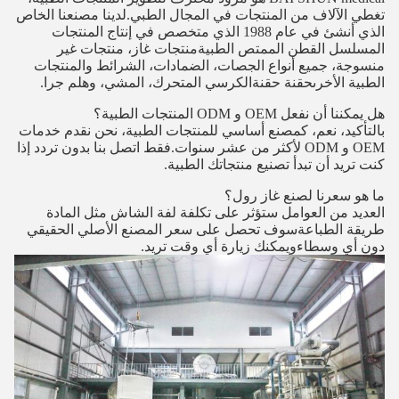
تغطي الآلاف من المنتجات في المجال الطبي.لدينا مصنعنا الخاص
الذي أنشئ في عام 1988 الذي متخصص في إنتاج المنتجات
المسلسل القطن الممتص الطبيةمنتجات غاز، منتجات غير
منسوجة، جميع أنواع الجصات، الضمادات، الشرائط والمنتجات
الطبية الأخرىحقنة حقنةالكرسي المتحرك، المشي، وهلم جرا.
هل يمكننا أن نفعل OEM و ODM المنتجات الطبية؟
بالتأكيد، نعم، كمصنع أساسي للمنتجات الطبية، نحن نقدم خدمات
OEM و ODM لأكثر من عشر سنوات.فقط اتصل بنا بدون تردد إذا
كنت تريد أن تبدأ تصنيع منتجاتك الطبية.
ما هو سعرنا لصنع غاز رول؟
العديد من العوامل ستؤثر على تكلفة لفة الشاش مثل المادة
طريقة الطباعةسوف تحصل على سعر المصنع الأصلي الحقيقي
دون أي وسطاءويمكنك زيارة أي وقت تريد.