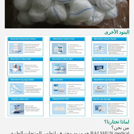
البنود الأخرى
لماذا تختارنا؟
من نحن؟
BAI SHUN medical هو مزود محترف لتطوير المنتجات الطبية،