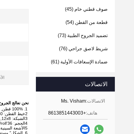
صوف قطني خام
(45)
قطعة من القطن
(54)
ا
تضميد الجروح الطبية
(73)
شريط لاصق جراحي
(76)
ضمادة الإسعافات الأولية
(61)
الأ
الاتصالات
الاتصالات:
Ms. Visham
نحن نعالج الجروح
1. 100% قطن, مُمتص عال و ناعم
هاتف:
+8613851443003
2خيط القطن: 21،32،40
3الشبكة: 30x20,24x20,19x15,19x8,12x8
4الحجم: 36'x100yds/roll أو 90cmx1000m، 2000m... يعتمد على متطلباتك.
5الأشعة السينية: مع الأشعة السينية أو بدونها
6. الشكل" مستديرة، وسادة، زيغ زاغ