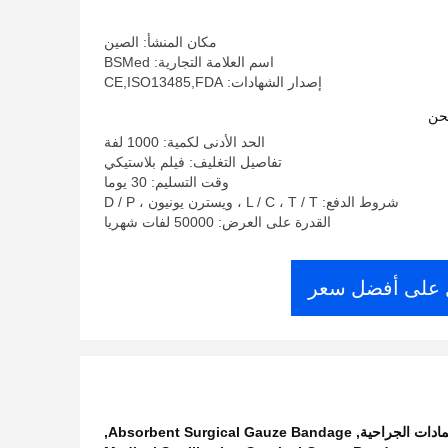
مكان المنشأ: الصين
اسم العلامة التجارية: BSMed
إصدار الشهادات: CE,ISO13485,FDA
حن
الحد الأدنى لكمية: 1000 لفة
تفاصيل التغليف: فيلم بلاستيكي
وقت التسليم: 30 يوما
شروط الدفع: L / C ، T / T ، ويسترن يونيون ، D / P
القدرة على العرض: 50000 لفات شهريا
على أفضل سعر
,
Absorbent Surgical Gauze Bandage
,