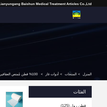
Lianyungang Baishun Medical Treatment Articles Co.,Ltd.
المنزل
>
المنتجات
>
أدوات غاز
>
100% قطن مُمتص العقاقير الطبيّة الجراحيّة الغاز الضمادات الغازات
الفئات
قطن رول
(125)