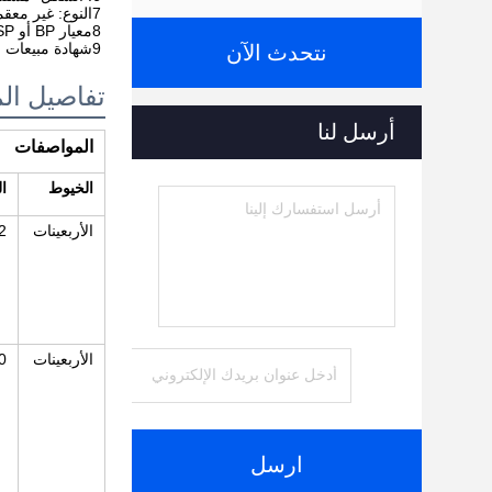
7النوع: غير معقمة
8معيار BP أو USP
9شهادة مبيعات مجانية
نتحدث الآن
تفاصيل الم
أرسل لنا
المواصفات
الخيوط
ا
الأربعينات
× 8
الأربعينات
12
ارسل