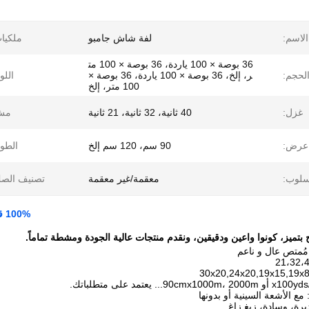
الاسم:
لفة شاش جامبو
ملكيا
36 بوصة × 100 ياردة، 36 بوصة × 100 مت
لحجم:
ر، إلخ، 36 بوصة × 100 ياردة، 36 بوصة ×
اللو
100 متر، إلخ
غزل:
40 ثانية، 32 ثانية، 21 ثانية
مش
عرض:
90 سم، 120 سم إلخ
الطو
سلوب:
معقمة/غير معقمة
تصنيف الصك
100% قطن مُمتص العقاقير الطبيّة الجراحيّة الغاز الضمادات الغازات
 بتميز، كونوا واعين ودقيقين، ونقدم منتجات عالية الجودة ومشطة تماماً.