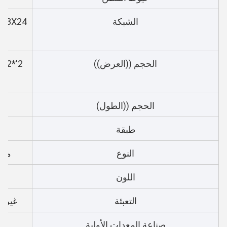
الشبكة
الحجم ((العرض))
الحجم ((الطول)
طبقة
النوع
مع 
اللون
التعبئة
غير معقمة، 100 S
صناعة المعدات الأولية