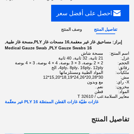
احصل على أفضل سعر
تفاصيل المنتج
وصف المنتج
إبراز:
مساحيق غاز غير معقمة,16 مسحات غاز PLY,مسحة غاز طبية
,
Medical Gauze Swab
,
16 PLY Gauze Swabs
اسم المنتج:
مسحة شاش
غزل:
21 ثانية، 32 ثانية، 40 ثانية
الحجم:
2 × 2 بوصة، 3 × 3 بوصة، 4 × 4 بوصة، 3 × 4 بوصة
رقائق:
4ply، 8ply، 16ply، 12ply، الخ
ملكيات:
المواد الطبية ومستلزماتها
مش:
30*20,28*24,26*18,19*15,20*12
X- راي:
مع وبدون
مخزون:
نعم..
المواد:
قطن
معايير السلامة:
غب / T 32610
غازات طبيّة غازات القطن الممتصّة 16 PLY غير معقّمة
تفاصيل المنتج