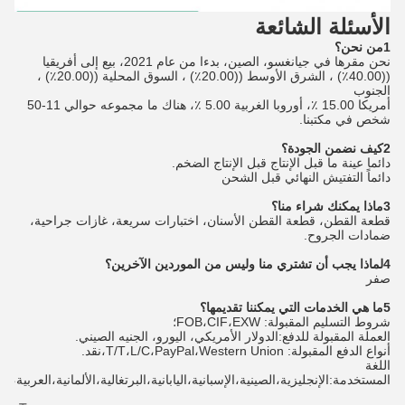
الأسئلة الشائعة
1من نحن؟
نحن مقرها في جيانغسو، الصين، بدءا من عام 2021، بيع إلى أفريقيا
((40.00٪) ، الشرق الأوسط ((20.00٪) ، السوق المحلية ((20.00٪) ،
الجنوب
أمريكا 15.00 ٪، أوروبا الغربية 5.00 ٪، هناك ما مجموعه حوالي 11-50
شخص في مكتبنا.
2كيف نضمن الجودة؟
دائما عينة ما قبل الإنتاج قبل الإنتاج الضخم.
دائماً التفتيش النهائي قبل الشحن
3ماذا يمكنك شراء منا؟
قطعة القطن، قطعة القطن الأسنان، اختبارات سريعة، غازات جراحية،
ضمادات الجروح.
4لماذا يجب أن تشتري منا وليس من الموردين الآخرين؟
صفر
5ما هي الخدمات التي يمكننا تقديمها؟
شروط التسليم المقبولة: FOB،CIF،EXW؛
العملة المقبولة للدفع:الدولار الأمريكي، اليورو، الجنيه الصيني.
أنواع الدفع المقبولة: T/T،L/C،PayPal،Western Union،نقد.
اللغة
المستخدمة:الإنجليزية،الصينية،الإسبانية،اليابانية،البرتغالية،الألمانية،العربية،ا