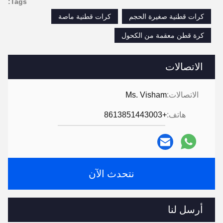
Tags:
كرات قطنية صغيرة الحجم
كرات قطنية ماصة
كرة قطن معقمة من الكحول
الاتصالات
الاتصالات:
Ms. Visham
هاتف:
+8613851443003
نتحدث الآن
أرسل لنا