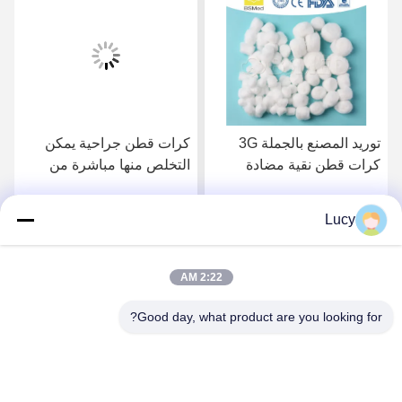
توريد المصنع بالجملة 3G
كرات قطن جراحية يمكن
كرات قطن نقية مضادة
التخلص منها مباشرة من
للحساسية غير معقمة يمكن
الشركة المصنعة بالجملة
التخلص منها قطن طبي
100٪ كرات قطن عضوية
Lucy
احصل على أفضل سعر
احصل على أفضل سعر
صوف قطن جراحي يمكن
نقية ماصة معقمة كرات
التخلص منه ماص معقم
قطن معقمة يمكن التخلص
كرات قطن معقمة يمكن
منها للجروح الطبية
2:22 AM
التخلص منها ضمادة طبية
معقمة للجروح
Good day, what product are you looking for?
Lianyungang Baishun Medical Treatment
Articles Co.,Ltd.