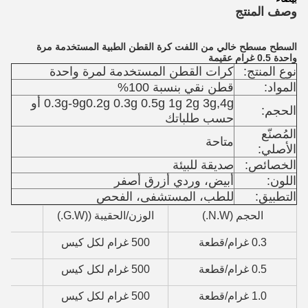
وصف المنتج
السطح مسطح خالي من اللفت كرة القطن الطبية المستخدمة مرة
واحدة 0.5 غرام عقيمة
نوع المنتج:
كرات القطن المستخدمة لمرة واحدة
المواد:
قطن نقي بنسبة 100%
0.3g-9g0.2g 0.3g 0.5g 1g 2g 3g,4g أو
الحجم:
حسب طلباتك
المُصنّع
متاحة
الأصلي:
الخصائص:
صديقة للبيئة
اللون:
أبيض، وردي أزرق أصفر
التطبيق:
للطب، المستشفى، الفحص
الحجم (N.W.)
الوزن/الحقيبة ((G.W.)
ا
0.3 غرام/قطعة
500 غرام لكل كيس
0.5 غرام/قطعة
500 غرام لكل كيس
1.0 غرام/قطعة
500 غرام لكل كيس