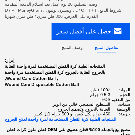
وقت التسليم: 20 يوم عمل بعد استلام الدفعة المقدمة
شروط الدفع: L / C ، T / T ، ويسترن يونيون ، D / P ، MoneyGram
القدرة على العرض: 800 طن متري / طن متري شهريا
احصل على أفضل سعر
تفاصيل المنتج
وصف المنتج
إبراز:
المنتجات الطبية كرة القطن المستخدمة لمرة واحدة,العناية
بالجروح,العناية بالجروح كرة القطن المستخدمة مرة واحدة
,
Wound Care Cotton Ball
,
Wound Care Disposable Cotton Ball
المواد:
100٪ قطن
الحجم:
0.5-3 جرام
نوع التعقيم:
EOS
سمات:
التسطيح السطحي خالي من الوبر
الوظيفة:
العناية بالجروح وتضميد الجروح
حزمة:
450 جرام لكل كيس أو 500 جرام لكل كيس
المنتجات الطبية كرة القطن المستخدمة لمرة واحدة لعلاج الجروح
مصنع بيع بالجملة 100% قطن عضوي نقي OEM قطن ملون كرات قطن
بيضاء