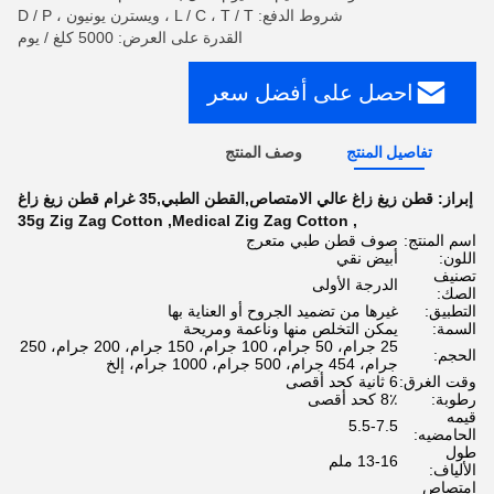
شروط الدفع: L / C ، T / T ، ويسترن يونيون ، D / P
القدرة على العرض: 5000 كلغ / يوم
احصل على أفضل سعر
تفاصيل المنتج
وصف المنتج
إبراز:
قطن زيغ زاغ عالي الامتصاص,القطن الطبي,35 غرام قطن زيغ زاغ
35g Zig Zag Cotton
,
Medical Zig Zag Cotton
,
اسم المنتج:
صوف قطن طبي متعرج
اللون:
أبيض نقي
تصنيف
الدرجة الأولى
الصك:
التطبيق:
غيرها من تضميد الجروح أو العناية بها
السمة:
يمكن التخلص منها وناعمة ومريحة
25 جرام، 50 جرام، 100 جرام، 150 جرام، 200 جرام، 250
الحجم:
جرام، 454 جرام، 500 جرام، 1000 جرام، إلخ
وقت الغرق:
6 ثانية كحد أقصى
رطوبة:
8٪ كحد أقصى
قيمه
5.5-7.5
الحامضيه:
طول
13-16 ملم
الألياف:
امتصاص