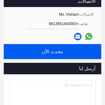
الاتصالات
الاتصالات:
Ms. Visham
هاتف:
+8613851443003
نتحدث الآن
أرسل لنا