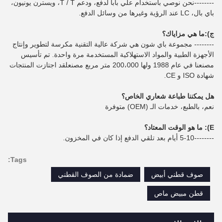
--------نحن نوصي باستخدام علي بابا لدفع، ودعم T / T، ويسترن يونيون،
باي بال، LC عند الرؤية وغيرها من وسائل الدفع.
ج):
ما هي مزاياك؟
-------- مجموعة باي شون هي شركة عالية التقنية مكرسة لتطوير وإنتاج
الأجهزة الطبية والمواد الاستهلاكية المستخدمة مرة واحدة. تم تأسيس
مصنعنا في عام 1988 ولها 200،000 متر مربع مصنعلقد اجتازت المنتجات
شهادة ISO و CE.
هل يمكننا طباعة شعاري الخاص؟
نعم، بالطبع، خدمات الـ (OEM) متوفرة
E): ما هو الوقت المعتاد؟
--------5-10 أيام بعد تلقي الدفع إذا كان في المخزون.
Tags:
صوف قطني أبيض
ضمادة من الصوف القطني
قطن مبيض ماص