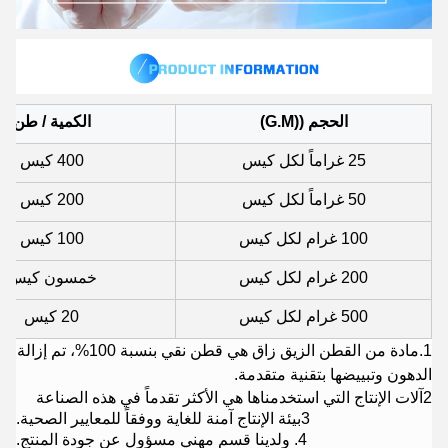
الحجم ((G.M)
الكمية / طن
25 غراماً لكل كيس
400 كيس
50 غراماً لكل كيس
200 كيس
100 غرام لكل كيس
100 كيس
200 غرام لكل كيس
خمسون كيس
500 غرام لكل كيس
20 كيس
1.
مادة من القطن الزيق زاق هي قطن نقي بنسبة 100%، تم إزالة
الدهون وتبييضها بتقنية متقدمة.
2آلات الإنتاج التي استخدمناها هي الأكثر تقدماً في هذه الصناعة
3بيئة الإنتاج آمنة للغاية ووفقاً للمعايير الصحية.
4. و
لدينا قسم مهني مسؤول عن جودة المنتج.