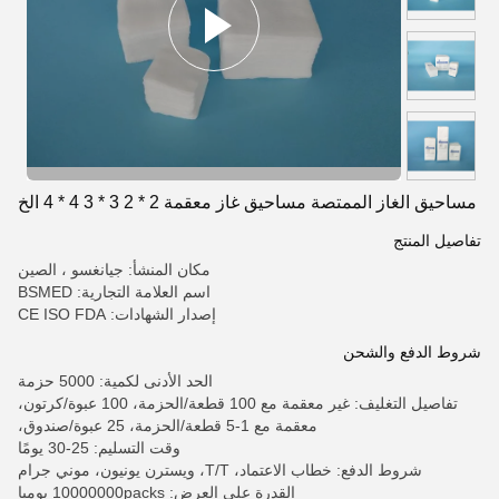
مساحيق الغاز الممتصة مساحيق غاز معقمة 2 * 2 3 * 3 4 * 4 الخ
تفاصيل المنتج
مكان المنشأ: جيانغسو ، الصين
اسم العلامة التجارية: BSMED
إصدار الشهادات: CE ISO FDA
شروط الدفع والشحن
الحد الأدنى لكمية: 5000 حزمة
تفاصيل التغليف: غير معقمة مع 100 قطعة/الحزمة، 100 عبوة/كرتون،
معقمة مع 1-5 قطعة/الحزمة، 25 عبوة/صندوق،
وقت التسليم: 25-30 يومًا
شروط الدفع: خطاب الاعتماد، T/T، ويسترن يونيون، موني جرام
القدرة على العرض: 10000000packs يوميا