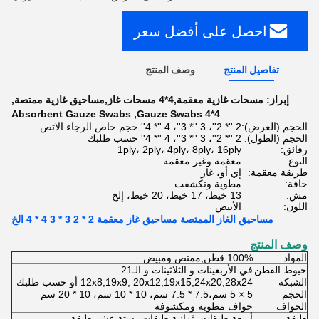
احصل على أفضل سعر
تفاصيل المنتج
وصف المنتج
إبراز:
مسحات غازية معقمة,4*4 مسحات غاز,مساحيق غازية ممتصة
,
Absorbent Gauze Swabs
,
4*4 Gauze Swabs
الحجم (العرض):
2 ''* 2''، 3 ''* 3''، 4 ''* 4'' حجم خاص الرجاء الاتص
الحجم (الطول):
2 ''* 2''، 3 ''* 3''، 4 ''* 4'' حسب طلبك
رقائق:
1ply، 2ply، 4ply، 8ply، 16ply
النوع:
معقمة وغير معقمة
طريقة معقمة:
إي أو، غاز
حافة:
مطوية وتكشفت
مش:
13 خيط، 17 خيط، 20 خيط، إلخ
اللون:
الأبيض
مساحيق الغاز الممتصة مساحيق غاز معقمة 2 * 2 3 * 3 4 * 4 الخ
وصف المنتج
المواد
100% قطن,ممتص ومبيض
خيوط القطن
في الأربعينات و الثلاثينات و الـ21
الشبكة
12x8,19x9, 20x12,19x15,24x20,28x24 أو حسب طلبك
الحجم
5 × 5 سم،7.5 * 7.5 سم، 10 * 10 سم، 10 * 20 سم
الحواف
حواف مطوية ومكشوفة
طبقة
أربعة طبقات، ثمانية طبقات، ستة عشر طبقة