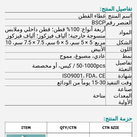
تفاصيل المنتج:
اسم المنتج
غطاء القطن
العنصر رقم
BSCP
أربعة أنواع: 100% قطن؛ قطن داخلي وملابس غ
المواد
منسوجة خارجية؛ ألياف فيزكوز؛ ألياف فيزكوز و ب
الشكل
مربع: 5 × 5 سم، 5 × 6 سم، 7.5 × 7.5 سم، 10 × 10 سم.
اللون
الأبيض
نمط
عادي، مصبوغ، مموج
تفاصيل
50-1000pcs / كيس، أو مخصصة
التعبئة
شهادة
ISO9001، FDA، CE
وقت التنفيذ
15-30 يوماً من الودائع
صناعة
المعدات
متاحة
الأولية
حزمة المنتج: