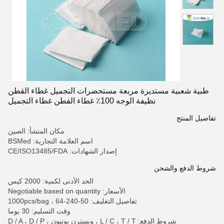
طبية شعبية مستديرة مربعة مستحضرات التجميل غطاء القطن
نظيفة الوجه 100٪ غطاء القطن غطاء التجميل
تفاصيل المنتج
مكان المنشأ: الصين
اسم العلامة التجارية: BSMed
إصدار الشهادات: CE/ISO13485/FDA
شروط الدفع والشحن
الحد الأدنى لكمية: 2000 كيس
الأسعار: Negotiable based on quantity
تفاصيل التغليف: 50-1000pcs/bag ، 64-240
وقت التسليم: 30 يوما
شروط الدفع: L / C ، T / T ، ويسترن يونيون ، D / A ، D / P