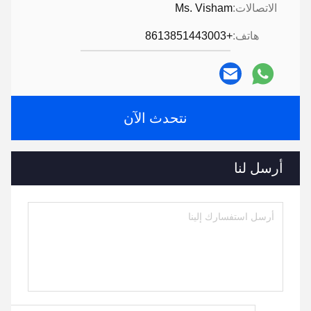
الاتصالات:
Ms. Visham
هاتف:
+8613851443003
نتحدث الآن
أرسل لنا