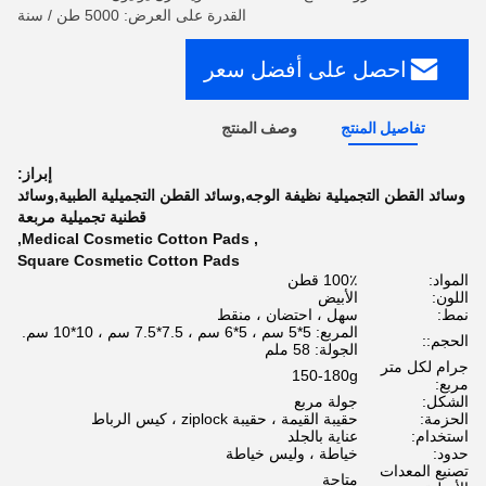
القدرة على العرض: 5000 طن / سنة
احصل على أفضل سعر
تفاصيل المنتج
وصف المنتج
إبراز:
وسائد القطن التجميلية نظيفة الوجه,وسائد القطن التجميلية الطبية,وسائد
قطنية تجميلية مربعة
,
Medical Cosmetic Cotton Pads
,
Square Cosmetic Cotton Pads
المواد:
100٪ قطن
اللون:
الأبيض
نمط:
سهل ، احتضان ، منقط
المربع: 5*5 سم ، 5*6 سم ، 7.5*7.5 سم ، 10*10 سم.
الحجم::
الجولة: 58 ملم
جرام لكل متر
150-180g
مربع:
الشكل:
جولة مربع
الحزمة:
حقيبة القيمة ، حقيبة ziplock ، كيس الرباط
استخدام:
عناية بالجلد
حدود:
خياطة ، وليس خياطة
تصنيع المعدات
متاحة