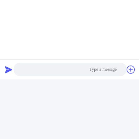
قطنية تجميلية مع 150-180
من OEM لحلول التنظيف
غرام لكل متر مربع
القابلة للتخصيص
احصل على أفضل سعر
احصل على أفضل سعر
Lianyungang Baishun Medical Treatment
Articles Co.,Ltd.
sales@surgical-dressing.com
86--13851443003
Photo
رقم 617 بلدة بايلو، بلد غوانان، مدينة ليانيونغانغ، الصين.
Video Call
Audio Call