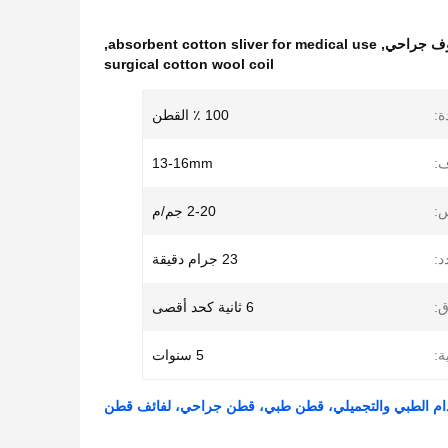
,
absorbent cotton sliver for medical use
,
surgical cotton wool coil
ة:
100 ٪ القطن
ف:
13-16mm
:
2-20 جم/م
د:
23 جرام دقيقة
ق:
6 ثانية كحد أقصى
ة:
5 سنوات