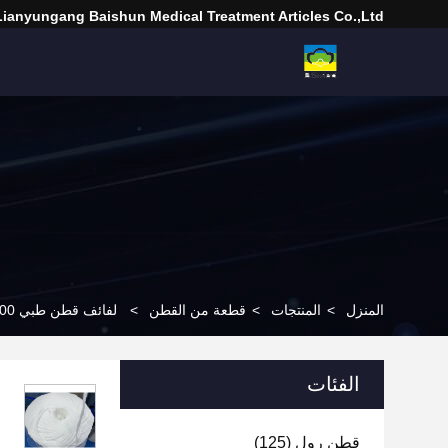
Lianyungang Baishun Medical Treatment Articles Co.,Ltd.
المنزل
>
المنتجات
>
قطعة من القطن
>
لفائف قطن طبي 100% قطن، شرائح قطن، قطن ماص، خيوط قطن، لفائف قطن للاستخدام الطبي والتجميلي، قطن طبي، قطن جراحي، لفائف قطن
الفئات
قطن رول
(125)