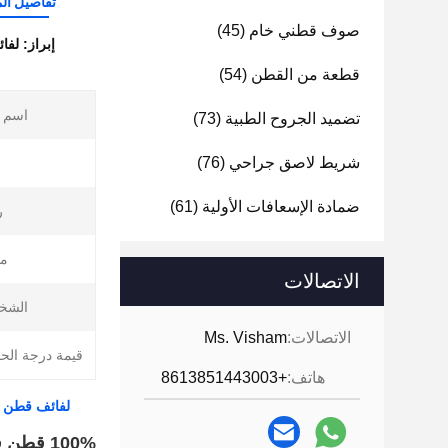
تفاصيل الم
صوف قطني خام
(45)
إبراز:
لفائف قطن طبي 
قطعة من القطن
(54)
اسم ا
تضميد الجروح الطبية
(73)
شريط لاصق جراحي
(76)
ضمادة الإسعافات الأولية
(61)
ر
مل
الاتصالات
الشخ
الاتصالات:
Ms. Visham
قيمة درجة الح
هاتف:
+8613851443003
لفائف قطن طبي 100% قطن، شرائح قطن، قطن ماص، خيوط قطن، لفائف قطن للاستخدام الطبي وال
100% قطن فضي قطن خام فضي قطن ماص