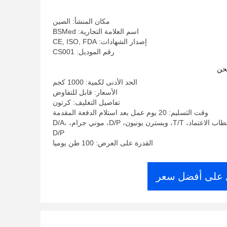
لي، قطن طبي، قطن جراحي، لفائف قطن
مكان المنشأ: الصين
اسم العلامة التجارية: BSMed
إصدار الشهادات: CE, ISO, FDA
رقم الموديل: CS001
حن
الحد الأدنى لكمية: 1000 كجم
الأسعار: قابل للتفاوض
تفاصيل التغليف: كرتون
وقت التسليم: 20 يوم عمل بعد استلام الدفعة المقدمة
شروط الدفع: خطاب الاعتماد، T/T، ويسترن يونيون، D/P، موني جرام، D/A،
D/P
القدرة على العرض: 100 طن يوميا
على أفضل سعر