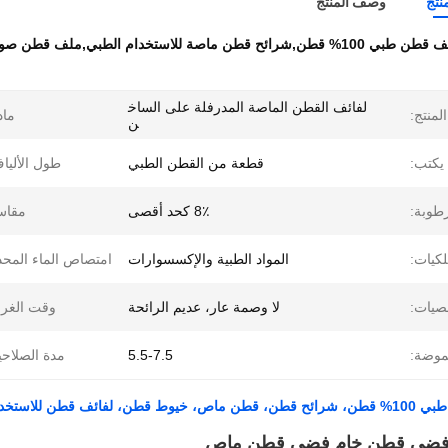
نتج
وصف المنتج
100% قطن,شرائح قطن ماصة للاستخدام الطبي,ملف قطن صوف جراحي
لفائف القطن الماصة المدرفلة على الساخ
لمنتج:
ماد
ن
يكتب:
قطعة من القطن الطبي
طول الأليا
طوبة:
8٪ كحد أقصى
مقاس
كيات:
المواد الطبية والإكسسوارات
امتصاص الماء المحد
صيات:
لا وصمة عار، عديم الرائحة
وقت الغر
موضة:
5.5-7.5
مدة الصلاحي
تجميلي، قطن طبي، قطن جراحي، لفائف قطن