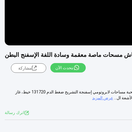
شاش مسحات ماصة معقمة وسادة اللفة الإسفنج البطن
نتحدث الآن
مشاركة
غازات طبية مساحات بطنية مساحات جراحية مساحات مساحة مستحبة مستحبة مساحات لابروتومي إسفنجة التشريح ضغط الدم 131720 خيط، غاز
أشعة ال...
عرض المزيد
اترك رسالة