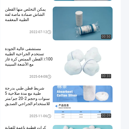
يمكن التخلص منها القطن
الشاش ضمادة ماصة لفة
الطبية المعقمة
غازات طبية
2022-07-12
00:50
مستشفى عالية الجودة
تستخدم الجراحية الطبية
100٪ القطن الممتص كرة غاز
مع الأشعة السينية
غازات طبية
00:33
2025-04-08
شريط قطن طبي بدرجة
طبية مع مدة صلاحية 5
سنوات وحجم 2-20 جم/متر
للاستخدام الجراحي الصديق
للبيئة
قطعة من القطن
00:09
2025-11-06
كرات قطنية ناعمة للعناية