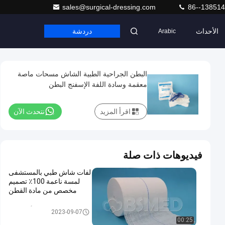
sales@surgical-dressing.com
86--13851
الأحداث
دردشة
Arabic
البطن الجراحية الطبية الشاش مسحات ماصة
معقمة وسادة اللفة الإسفنج البطن
اقرأ المزيد
نتحدث الآن
فيديوهات ذات صلة
لفات شاش طبي بالمستشفى
لمسة ناعمة 100٪ تصميم
مخصص من مادة القطن
أدوات غاز
2023-09-07
00:25