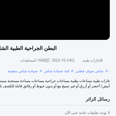
البطن الجراحية الطبية ال
غازات طبية
2023-10-24
1680 المشاهدات
#
شاش صوف قطني
#
لفة ضمادة شاش
#
ضمادة شاش معقمة
أبيض/ أخضر أو أزرق أو غير نسيج مع أو بدون خيوط أو رقائق قابلة للكشف بال
رسائل الزائر
لا توجد تعليقات عامة حتى الآن